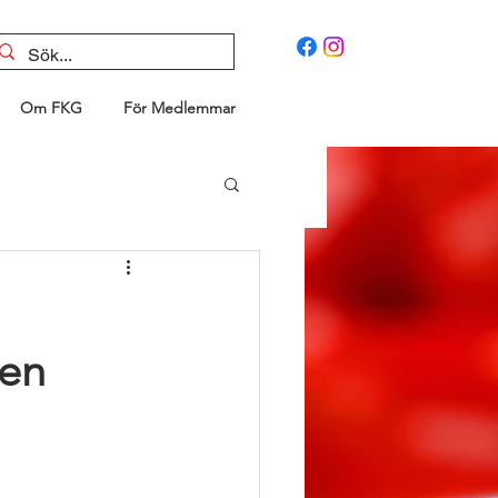
Om FKG
För Medlemmar
gen