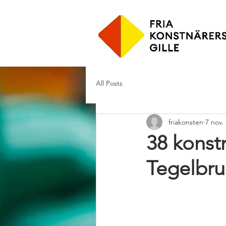
All Posts
friakonsten
7 nov.
38 konstn
Tegelbru