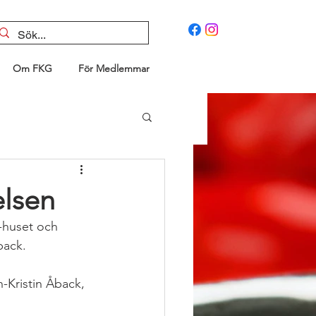
Om FKG
För Medlemmar
elsen
-huset och 
back.
-Kristin Åback, 