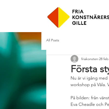
All Posts
friakonsten
28 feb
Första s
Nu är vi igång med 
workshop på Väla. V
På bilden: från vän
Eva Cheadle och Pet