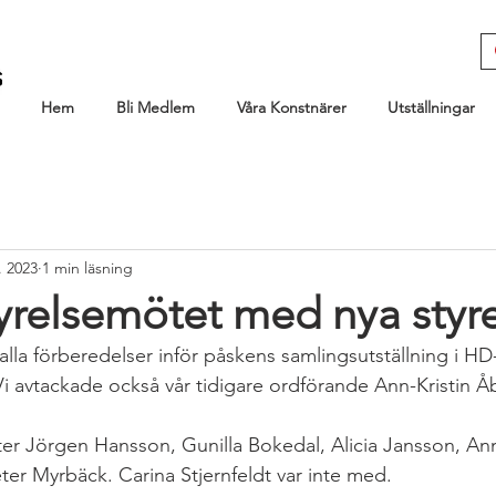
Hem
Bli Medlem
Våra Konstnärer
Utställningar
. 2023
1 min läsning
tyrelsemötet med nya styr
alla förberedelser inför påskens samlingsutställning i HD
i avtackade också vår tidigare ordförande Ann-Kristin Å
ster Jörgen Hansson, Gunilla Bokedal, Alicia Jansson, Ann
er Myrbäck. Carina Stjernfeldt var inte med.