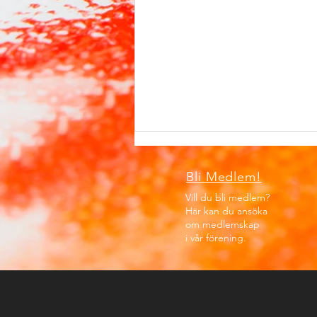
Bli Medlem!
Vill du bli medlem?
Här kan du ansöka
om medlemskap
i vår förening.
AW på Utsikten, fred 10 juli,
kl. 17:00