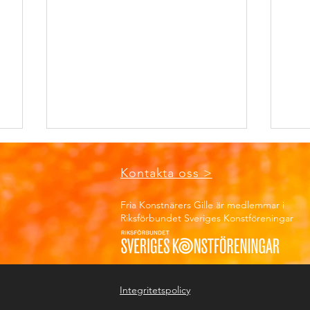
Kontakta oss >
Fria Konstnärers Gille är medlemmar i
Riksförbundet Sveriges Konstföreningar
FKG
Utflykt till Borstahusen – måla,
bada & umgås!🎨
Integritetspolicy