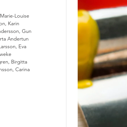
Marie-Louise 
n, Karin 
Andersson, Gun 
rta Andertun 
arsson, Eva 
oweke 
en, Birgitta 
nsson, Carina 