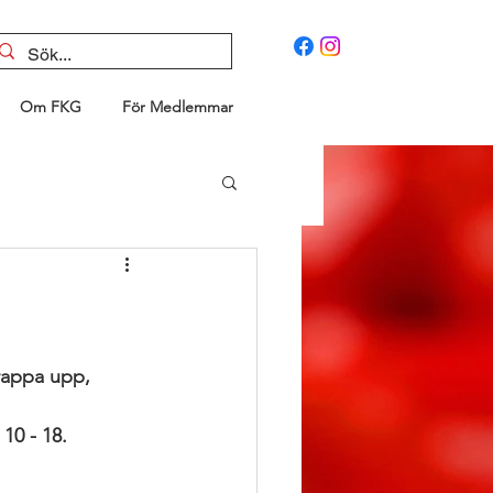
Om FKG
För Medlemmar
rappa upp, 
10 - 18.