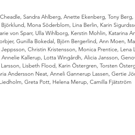
 Cheadle, Sandra Ahlberg, Anette Ekenberg, Tony Berg, 
Björklund, Mona Söderblom, Lina Berlin, Karin Sigurdsso
Marie von Sparr, Ulla Wihlborg, Kerstin Mohlin, Katarina 
rbjer, Gunilla Bokedal, Björn Bergerlind, Ann Moen, Ma
Jeppsson, Christin Kristensson, Monica Prentice, Lena L
, Annelie Kallerup, Lotta Wingårdh, Alicia Jansson, Gen
Larsson, Lisbeth Flood, Karin Östergren, Torsten Östergr
aria Andersson Neat, Anneli Gannerup Lassen, Gertie Jö
 Liedholm, Greta Pott, Helena Merup, Camilla Fjätström