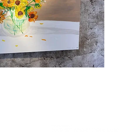
förverkl
och akva
Vilka te
Akryl oc
Facebo
e-post:
Tel: 076
Kontakta oss >
Fria Konstnärers Gille är medlemmar i
Riksförbundet Sveriges Konstföreningar