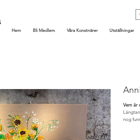
Hem
Bli Medlem
Våra Konstnärer
Utställningar
Anni
Vem är 
Längtan 
nog funn
till förs
jag blev