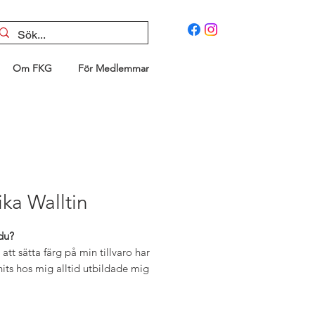
Om FKG
För Medlemmar
ka Walltin
du?
att sätta färg på min tillvaro har
its hos mig alltid utbildade mig
kollärare och ateljéerista . Så när
 pensionär fick jag tid att