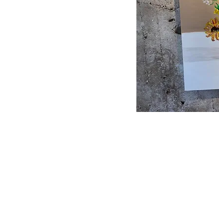
Bli Medlem!
Vill du bli medlem?
Här kan du ansöka
om medlemskap
i vår förening.