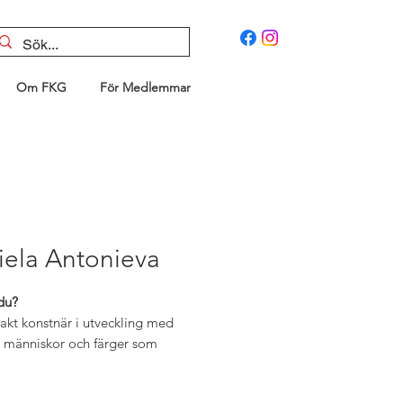
Om FKG
För Medlemmar
iela Antonieva
du?
akt konstnär i utveckling med
, människor och färger som
ionskälla. Redan som liten älskade
teckna och måla och kreativiteten