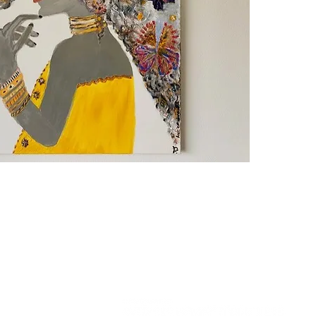
har allt
Målande
skapand
och tan
jag måla
alltid mi
Att måla
nyfikenh
konstnä
experime
konstfo
Lekfull 
tekniker
kraftful
Kontakta oss >
akryl d
används
Fria Konstnärers Gille är medlemmar i
känsla 
Riksförbundet Sveriges Konstföreningar
Min förh