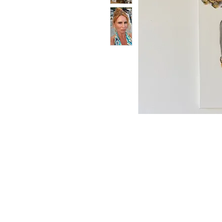
Bli Medlem!
Vill du bli medlem?
Här kan du ansöka
om medlemskap
i vår förening.