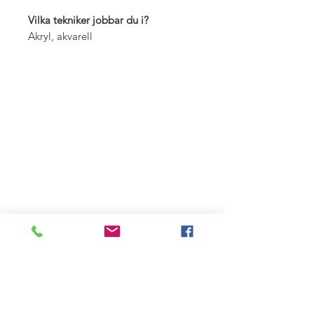
Vilka tekniker jobbar du i?
Akryl, akvarell
Instagram:
ulla.wk
e-post:
ullawk@gmail.com
Bor i Landskrona
Bli Medlem!
Kontakta oss >
Fria Konstnärers Gille är
medlemmar i
Riksförbundet Sveriges
Konstföreningar
Vill du bli medlem?
Här kan du ansöka
om medlemskap