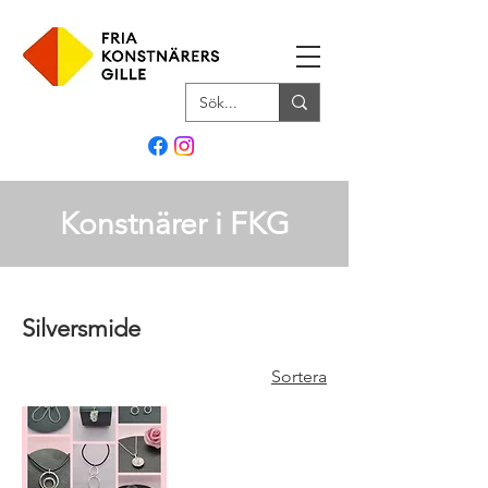
Konstnärer i FKG
Silversmide
Sortera