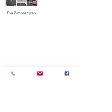
Eva Zimmergren
Bli Medlem!
Kontakta oss >
Fria Konstnärers Gille är
medlemmar i
Riksförbundet Sveriges
Konstföreningar
Vill du bli medlem?
Här kan du ansöka
om medlemskap
i vår förening.